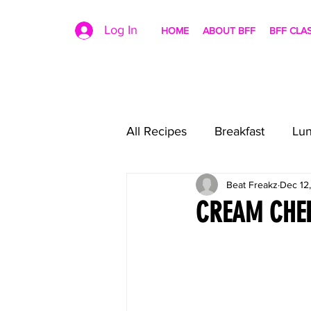
Log In
HOME
ABOUT BFF
BFF CLA
All Recipes
Breakfast
Lu
Beat Freakz
Dec 12
CREAM CHEE