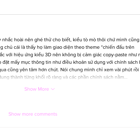
y nhắc hoài nên ghé thử cho biết, kiểu tò mò thôi chứ mình cũng
 chủ cái là thấy họ làm giao diện theo theme “chiến đấu trên 
sắc với hiệu ứng kiểu 3D nên không bị cảm giác copy-paste như 
ọ đặt mấy mục thông tin như điều khoản sử dụng với chính sách 
qua cũng yên tâm hơn chút. Nói chung mình chỉ xem vài phút rồi
 dung thành từng khối rõ ràng và các phần chính sách nằm…
Show More
Show more comments