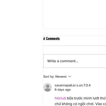
6 Comments
Write a comment...
Healthy Decadent Coffee Ice Cream Bars
Sort by:
Newest
(Vegan)
savannapatt.er.s.on.7.0.4
6 days ago
hitclub
 bữa trước mình lướt thử
chứ không có ngồi chơi. Vào cái