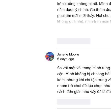
kéo xuống không bị rối. Mình đ
nắm được ý chính. Có thêm đoạ
phải tìm mãi mới thấy. Nói chu
không quá nhỏ, nhìn trên màn h
Like
Reply
Janelle Moore
6 days ago
So với một vài trang mình từng
cận. Mình không bị choáng bởi 
kèm, nhưng khi chỉ tập trung và
nhóm trò chơi để lựa chọn như s
cách đơn giản như vậy đã là đ
Like
Reply