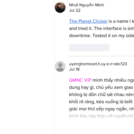
Nhựt Nguyễn Minh
Jul 22
The Planet Clicker
 is a name I 
and tried it. The interface is si
downtime. Tested it on my older
Like
Reply
uyenghomsoet.h.uy.e.n+abc123
Jul 18
GMNC VIP
 mình thấy nhiều ngư
dung hay gì, chủ yếu xem giao 
không bị dồn chữ sát nhau nên
khối rõ ràng, kéo xuống là biế
giác mọi thứ xếp ngay ngắn, n
trình bày này hợp với người c