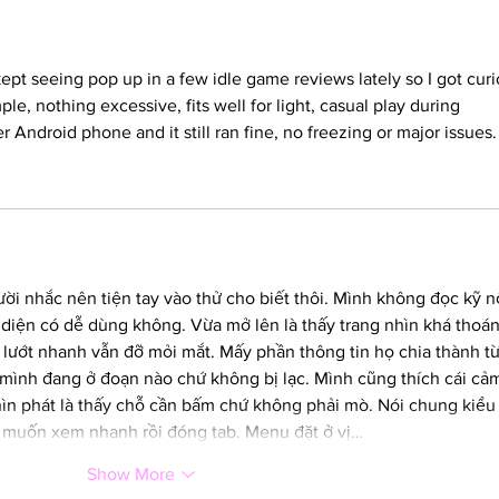
kept seeing pop up in a few idle game reviews lately so I got curi
mple, nothing excessive, fits well for light, casual play during 
 Android phone and it still ran fine, no freezing or major issues.
ời nhắc nên tiện tay vào thử cho biết thôi. Mình không đọc kỹ nộ
diện có dễ dùng không. Vừa mở lên là thấy trang nhìn khá thoán
 lướt nhanh vẫn đỡ mỏi mắt. Mấy phần thông tin họ chia thành t
t mình đang ở đoạn nào chứ không bị lạc. Mình cũng thích cái cả
hìn phát là thấy chỗ cần bấm chứ không phải mò. Nói chung kiểu
hỉ muốn xem nhanh rồi đóng tab. Menu đặt ở vị…
Show More