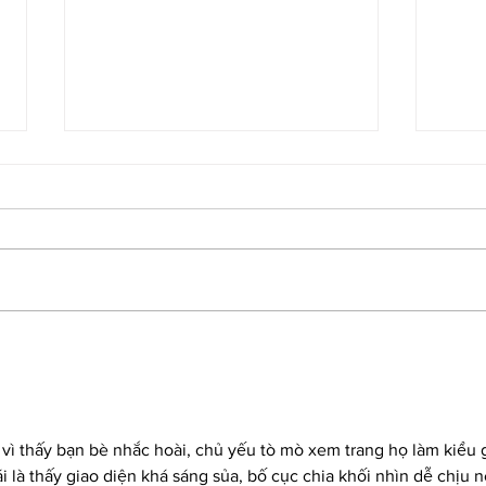
Super Fudgy Healthy Brownies
CHOCO
BITES
 vì thấy bạn bè nhắc hoài, chủ yếu tò mò xem trang họ làm kiểu g
 là thấy giao diện khá sáng sủa, bố cục chia khối nhìn dễ chịu n