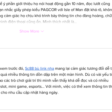
ể ý phần giới thiệu họ nói hoạt động gần 10 năm, đọc lướt cũng 
n nhắc giấy phép kiểu PAGCOR với Isle of Man đặt khá rõ, khôn
ng cảm giác họ chịu khó trình bày thông tin cho đàng hoàng, chữ
ình điện thoại cũng ổn. Mình thích nhất là…
Show More
 xem trước đó, 
Sc88 bù link nha
 mang lại cảm giác tương đối dễ t
quá nhiều thông tin dồn dập trên một màn hình. Dù có vài yếu tố
o các trò chơi giải trí thì mình vẫn thấy khá dễ đọc và có nhiều 
lot, mini game, esports... Với mình, việc có thể xem thông tin t
ủ cho nhu cầu cập nhật hàng ngày.