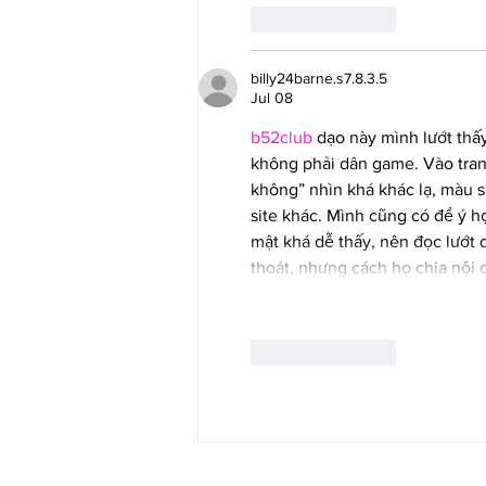
Like
Reply
billy24barne.s7.8.3.5
Jul 08
b52club
 dạo này mình lướt thấ
không phải dân game. Vào trang
không” nhìn khá khác lạ, màu 
site khác. Mình cũng có để ý h
mật khá dễ thấy, nên đọc lướt 
thoát, nhưng cách họ chia nội
Like
Reply