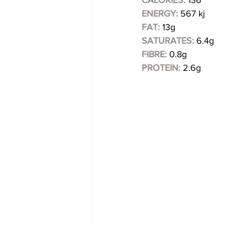
CALORIES:
136
ENERGY:
567 kj
FAT: 
13g
SATURATES:
6.4g
FIBRE:
0.8g
PROTEIN:
2.6g